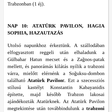
Trabzonban (1 éj).
NAP 10: ATATÜRK PAVILON, HAGIA
SOPHIA, HAZAUTAZÁS
Utolsó napunkhoz érkeztünk. A szállodában
elfogyasztott reggeli után elhaladunk a
Gülbahar Hatun mecset és a Zağnos-patak
mellett, és panorámás kilátás nyílik a trabzoni
várra, mielőtt elérnénk a Soğuksu-dombon
található
Atatürk Pavilon
t. Ezt a szecessziós
stílusú kastélyt Konstantin Kabayanidis
építette, majd később Trabzon lakosai
ajándékozták Atatürknek. Az Atatürk Pavilon
megtekintése után továbbindulunk a
trabzoni