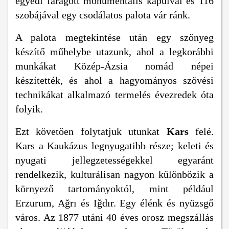
egyedi faragott monumentális kapuival és 116
szobájával egy csodálatos palota vár ránk.
A palota megtekintése után egy szőnyeg
készítő műhelybe utazunk, ahol a legkorábbi
munkákat Közép-Ázsia nomád népei
készítették, és ahol a hagyományos szövési
technikákat alkalmazó termelés évezredek óta
folyik.
Ezt követően folytatjuk utunkat
Kars
felé.
Kars a Kaukázus legnyugatibb része; keleti és
nyugati jellegzetességekkel egyaránt
rendelkezik, kulturálisan nagyon különbözik a
környező tartományoktól, mint például
Erzurum, Ağrı és Iğdır. Egy élénk és nyüzsgő
város. Az 1877 utáni 40 éves orosz megszállás