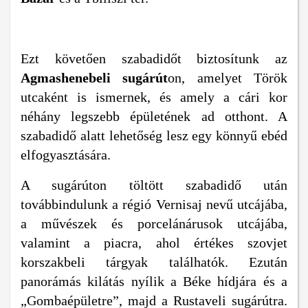
Ezt követően szabadidőt biztosítunk az
Agmashenebeli sugárút
on, amelyet Török
utcaként is ismernek, és amely a cári kor
néhány legszebb épületének ad otthont. A
szabadidő alatt lehetőség lesz egy könnyű ebé
d
elfogyasztására.
A sugárúton töltött szabadidő után
továbbindulunk a régió Vernisaj nevű utcájába,
a művészek és porcelánárusok utcájába,
valamint a piacra, ahol értékes szovjet
korszakbeli tárgyak találhatók. Ezután
panorámás kilátás nyílik a Béke hídjára és a
„Gombaépületre”, majd a Rustaveli sugárútra.