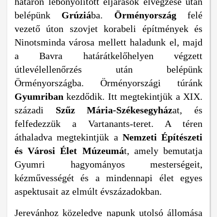
határon lebonyolított eljárások elvégzése után
belépünk
Grúziá
ba.
Örményország
felé
vezető úton szovjet korabeli építmények és
Ninotsminda városa mellett haladunk el, majd
a Bavra határátkelőhelyen végzett
útlevélellenőrzés után belépünk
Örményországba. Örményországi túránk
Gyumriban
kezdődik. Itt megtekintjük a XIX.
századi
Sz
ű
z M
á
ria-Sz
é
kesegyh
á
z
at, és
felfedezzük a Vartanants-teret. A téren
áthaladva megtekintjük a
Nemzeti Építészeti
és Városi Élet Múzeumá
t, amely bemutatja
Gyumri hagyományos mesterségeit,
kézművességét és a mindennapi élet egyes
aspektusait az elmúlt évszázadokban.
Jerevánhoz közeledve napunk utolsó állomása