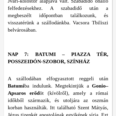
Jvari-kolostor alapjává vált. Szabadidő önálló
felfedezésekhez. A szabadidő után a
megbeszélt időpontban találkozunk, és
visszatérünk a szállodánkba. Vacsora Tbiliszi
belvárosában.
NAP 7: BATUMI – PIAZZA TÉR,
POSSZEIDÓN-SZOBOR, SZÍNHÁZ
A szállodában elfogyasztott reggeli után
Batumi
ba indulunk. Megtekintjük a
Gonio–
Apsaros erőd
öt (kívölről), amely a római
időkből származik, és utoljára az oszmán
korban használták. Itt található Szent Mátyás,
Jézus tizenkét apostolának egyikének sírja. Ezt