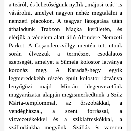
a teáról, és lehetőségünk nyílik „májusi teát” is
vásárolni, amelyet nagyon nehéz megtalálni a
nemzeti piacokon. A teagyár látogatása után
áthaladunk Trabzon Maçka kerületén, és
elérjük a védelem alatt álló Altındere Nemzeti
Parkot. A Coşandere-völgy mentén tett utunk
során élvezzük a természet csodálatos
szépségét, amelyet a Sümela kolostor látványa
koronáz meg. A Karadağ-hegy egyik
legmeredekebb részén épült kolostor látványa
lenyűgözi majd. Miután idegenvezetőnk
magyarázatai alapján megismerkedtünk a Szűz
Mária-templommal, az őrszobákkal, a
vendégházzal, a szent forrással, a
vízvezetékekkel és a sziklafreskókkal, a
szállodánkba megyünk. Szállás és vacsora