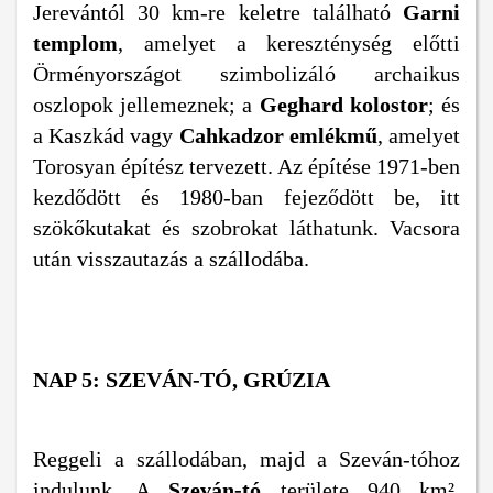
Jerevántól 30 km-re keletre található
Garni
templom
, amelyet a kereszténység előtti
Örményországot szimbolizáló archaikus
oszlopok jellemeznek; a
Geghard kolostor
; és
a Kaszkád vagy
Cahkadzor emlékmű
, amelyet
Torosyan építész tervezett. Az építése 1971-ben
kezdődött és 1980-ban fejeződött be, itt
szökőkutakat és szobrokat láthatunk. Vacsora
után visszautazás a szállodába.
NAP 5: SZEVÁN-TÓ, GRÚZIA
Reggeli a szállodában, majd a Szeván-tóhoz
indulunk. A
Szeván-tó
területe 940 km²,