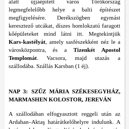
alatt újjáépített város Törökország
legmegfelelőbb helye a balti építészet
megfigyelésére. Derékszögben egymást
keresztező utcákat, díszes homlokzatú faragott
kőépületeket mind látni itt. Megtekintjük
Kars-kastélyát
, amely sasfészekként néz le a
városközpontra, és a
Tizenkét Apostol
Templomát
. Vacsora, majd utazás a
szállodába. Szállás Karsban (1 éj).
NAP 3: SZŰZ MÁRIA SZÉKESEGYHÁZ,
MARMASHEN KOLOSTOR, JEREVÁN
A szállodában elfogyasztott reggeli után az
Ardahan–Aktaş határátkelőhelyre indulunk. A