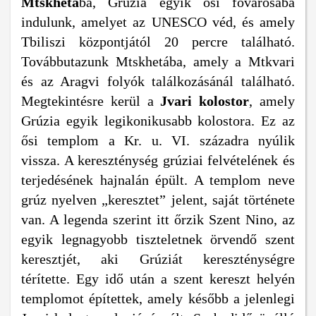
Mtskhetá
ba, Grúzia egyik ősi fővárosába
indulunk, amelyet az UNESCO véd, és amely
Tbiliszi központjától 20 percre található.
Továbbutazunk Mtskhetába, amely a Mtkvari
és az Aragvi folyók találkozásánál található.
Megtekintésre kerül a
Jvari kolostor
, amely
Grúzia egyik legikonikusabb kolostora. Ez az
ősi templom a Kr. u. VI. századra nyúlik
vissza. A kereszténység grúziai felvételének és
terjedésének hajnalán épült. A templom neve
grúz nyelven „keresztet” jelent, saját története
van. A legenda szerint itt őrzik Szent Nino, az
egyik legnagyobb tiszteletnek örvendő szent
keresztjét, aki Grúziát kereszténységre
térítette. Egy idő után a szent kereszt helyén
templomot építettek, amely később a jelenlegi