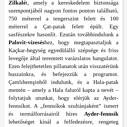
Zilkalé
t, amely a kereskedelem biztonsága
szempontjából nagyon fontos ponton található,
750 méterrel a tengerszint felett és 100
méterrel a Çat-patak felett épült. Egy
sasfészekre hasonlít. Ezután továbbindulunk a
Palovit-vízesés
hez, hogy megtapasztaljuk a
Kaçkar-hegység egyedülálló szépsége és friss
levegője által teremtett varázslatos hangulatot.
Ezen felejthetetlen pillanatok után visszatérünk
buszainkra, és befejezzük a programot.
Çamlıhemşinből indulunk, és a Hala-patak
mentén – amely a Hala faluról kapta a nevét –
folytatjuk utunkat, hogy elérjük az Ayder-
fennsíkot. A „fennsíkok szultánjaként” ismert
és termálforrásairól híres
Ayder-fennsík
lehetőséget kínál a felfedezésre, rengeteg