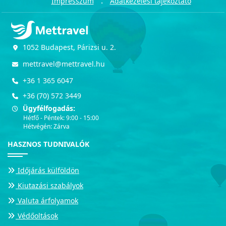
:
Impresszum
Adatkezelési tájékoztató
1052 Budapest, Párizsi u. 2.
mettravel@mettravel.hu
+36 1 365 6047
+36 (70) 572 3449
Ügyfélfogadás:
Hétfő - Péntek: 9:00 - 15:00
Hétvégén: Zárva
HASZNOS TUDNIVALÓK
Időjárás külföldön
Kiutazási szabályok
Valuta árfolyamok
Védőoltások