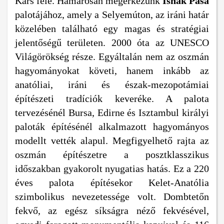
Kars felé. Hamarosan megérkezünk
Ishak Pasa
palotájához, amely a Selyemúton, az iráni határ
közelében található egy magas és stratégiai
jelentőségű területen. 2000 óta az UNESCO
Világörökség része. Egyáltalán nem az oszmán
hagyományokat követi, hanem inkább az
anatóliai, iráni és észak-mezopotámiai
építészeti tradíciók keveréke. A palota
tervezésénél Bursa, Edirne és Isztambul királyi
paloták építésénél alkalmazott hagyományos
modellt vették alapul. Megfigyelhető rajta az
oszmán építészetre a posztklasszikus
időszakban gyakorolt nyugatias hatás. Ez a 220
éves palota építésekor Kelet-Anatólia
szimbolikus nevezetessége volt. Dombtetőn
fekvő, az egész síkságra néző fekvésével,