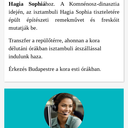
Hagia Sophiá
hoz. A Komnénosz-dinasztia
idején, az isztambuli Hagia Sophia tiszteletére
épült építészeti remekművet és freskóit
mutatják be.
Transzfer a repülőtérre, ahonnan a kora
délutáni órákban isztambuli átszállással
indulunk haza.
Érkezés Budapestre a kora esti órákban.