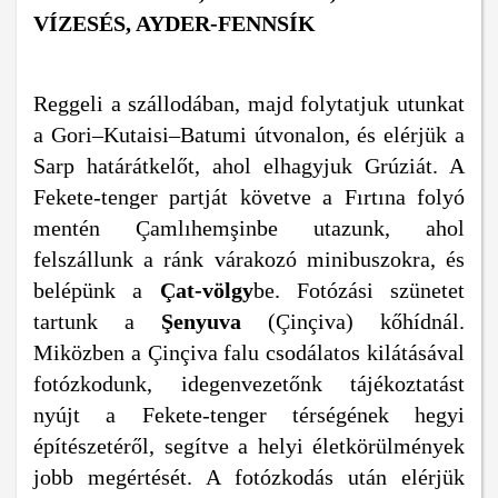
VÍZESÉS, AYDER-FENNSÍK
Reggeli a szállodában, majd folytatjuk utunkat
a Gori–Kutaisi–Batumi útvonalon, és elérjük a
Sarp határátkelőt, ahol elhagyjuk Grúziát. A
Fekete-tenger partját követve a Fırtına folyó
mentén Çamlıhemşinbe utazunk, ahol
felszállunk a ránk várakozó minibuszokra, és
belépünk a
Çat-völgy
be. Fotózási szünetet
tartunk a
Şenyuva
(Çinçiva) kőhídnál.
Miközben a Çinçiva falu csodálatos kilátásával
fotózkodunk, idegenvezetőnk tájékoztatást
nyújt a Fekete-tenger térségének hegyi
építészetéről, segítve a helyi életkörülmények
jobb megértését. A fotózkodás után elérjük