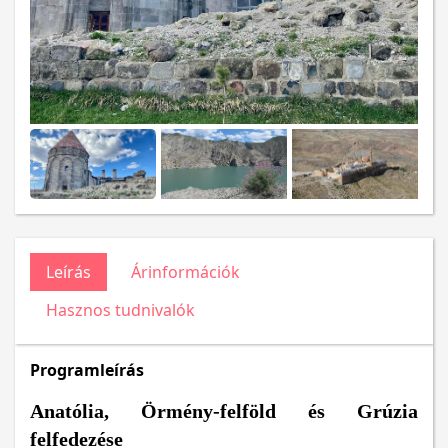
Leírás
Árinformációk
Hasznos tudnivalók
Programleírás
Anatólia, Örmény-felföld és Grúzia
felfedezése