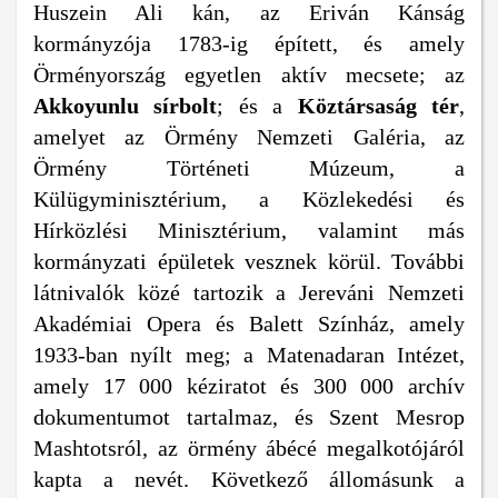
Huszein Ali kán, az Eriván Kánság
kormányzója 1783-ig épített, és amely
Örményország egyetlen aktív mecsete; az
Akkoyunlu sírbolt
; és a
Köztársaság tér
,
amelyet az Örmény Nemzeti Galéria, az
Örmény Történeti Múzeum, a
Külügyminisztérium, a Közlekedési és
Hírközlési Minisztérium, valamint más
kormányzati épületek vesznek körül. További
látnivalók közé tartozik a Jereváni Nemzeti
Akadémiai Opera és Balett Színház, amely
1933-ban nyílt meg; a Matenadaran Intézet,
amely 17 000 kéziratot és 300 000 archív
dokumentumot tartalmaz, és Szent Mesrop
Mashtotsról, az örmény ábécé megalkotójáról
kapta a nevét. Következő állomásunk a