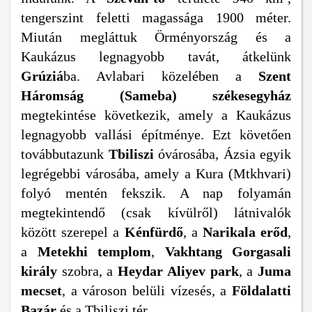
tengerszint feletti magassága 1900 méter.
Miután megláttuk Örményország és a
Kaukázus legnagyobb tavát, átkelünk
Grúziá
ba. Avlabari közelében a
Szent
Háromság (Sameba) székesegyház
megtekintése következik, amely a Kaukázus
legnagyobb vallási építménye. Ezt követően
továbbutazunk
Tbiliszi
óvárosába, Ázsia egyik
legrégebbi városába, amely a Kura (Mtkhvari)
folyó mentén fekszik. A nap folyamán
megtekintendő (csak kívülről) látnivalók
között szerepel a
Kénfürdő
, a
Narikala erőd
,
a
Metekhi templom
,
Vakhtang Gorgasali
király
szobra, a
Heydar Aliyev park
, a
Juma
mecset
, a városon belüli vízesés, a
Földalatti
Bazár
és a Tbiliszi tér.