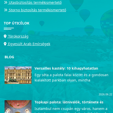
Utasbiztosítás termékismertető
Storno biztosítás termékismertető
TOP ÚTICÉLOK
Törökország
Egyesült Arab Emírségek
BLOG
Versailles kastély: 10 kihagyhatatlan
látnivaló
Egy séta a palota falai között és a gondosan
kialakított parkban olyan, mintha
visszautaznánk az időben, közvetlenül a
francia udvar fényűző mindennapjaiba. Azok
2026.06.22
számára, akik szeretnék személyesen is
megtapasztalni ezt az uralkodói pompát, a
Topkapi palota: látnivalók, története és
érdekességek
lenyűgöző Versailles-i kastély garantáltan
Isztambul nem csupán egy város, hanem a
életre szóló, mély kulturális élményekkel