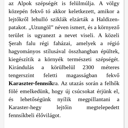
az Alpok szépségét is felülmúlja. A völgy
közepén fekvő tó akkor keletkezett, amikor a
lejtőkről lehulló sziklák elzárták a Haldizen-
patakot. „Uzungöl” néven ismert, és a környező
terület is ugyanezt a nevet viseli. A közeli
Şerah falu régi faházai, amelyek a régió
hagyományos stílusával összhangban épültek,
kiegészítik a környék természeti szépségét.
Kirándulás a körülbelül 2300 méteres
tengerszint feletti magasságban fekvő
Karaszter-fennsík
ra. Az utazás során a felhők
fölé emelkedünk, hogy új csúcsokat érjünk el,
és lehetőségünk nyílik megpillantani a
Karaster-hegy lejtőin megtelepedett
fennsíkbeli élővilágot.