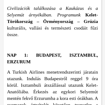
Civilizációk találkozása a Kaukázus és a
Selyemút árnyékában. Programunk
Kelet-
Törökország – Örményország – Grúzia
kulturális, vallási és természeti csodáit fűzi
össze.
NAP 1: BUDAPEST, ISZTAMBUL,
ERZURUM
A Turkish Airlines menetrendszerinti járatain
utazunk. Indulás Budapestről reggel 9 óra
körül. Isztambuli átszállással utazunk Kelet-
Anatóliába. Érkezés az egykori Selyemút
mentén fekvő Erzurumba a kora esti órákban. A
csomagok ártvételét követően transzfer a