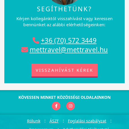
SEGÍTHETÜNK?
Kérjen kollegánktól visszahívást vagy keressen
bennünket az alábbi elérhetőségeinken:
+36 (70) 572 3449
mettravel@mettravel.hu
VISSZAHÍVÁST KÉREK
KÖVESSEN MINKET KÖZÖSSÉGI OLDALAINKON
:
:
:
Rólunk
ÁSZF
Foglalási szabályzat