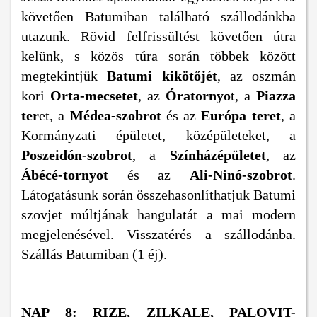
követően Batumiban található szállodánkba
utazunk. Rövid felfrissültést követően útra
kelünk, s közös túra során többek között
megtekintjük
Batumi kikötőjét
, az oszmán
kori
Orta-mecsetet
, az
Óratornyo
t, a
Piazza
ter
et, a
Médea-szobrot
és az
Európa teret
, a
Kormányzati épületet, középületeket, a
Poszeidón-szobrot
, a
Színházépületet
, az
Ábécé-tornyot
és az
Ali-Ninó-szobrot
.
Látogatásunk során összehasonlíthatjuk Batumi
szovjet múltjának hangulatát a mai modern
megjelenésével. Visszatérés a szállodánba.
Szállás Batumiban (1 éj).
NAP 8: RIZE, ZILKALE, PALOVIT-