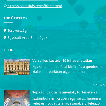
Storno biztosítás termékismertető
TOP ÚTICÉLOK
Törökország
Egyesült Arab Emírségek
BLOG
Versailles kastély: 10 kihagyhatatlan
látnivaló
Egy séta a palota falai között és a gondosan
kialakított parkban olyan, mintha
visszautaznánk az időben, közvetlenül a
francia udvar fényűző mindennapjaiba. Azok
2026.06.22
számára, akik szeretnék személyesen is
megtapasztalni ezt az uralkodói pompát, a
Topkapi palota: látnivalók, története és
érdekességek
lenyűgöző Versailles-i kastély garantáltan
Isztambul nem csupán egy város, hanem a
életre szóló, mély kulturális élményekkel
kelet és nyugat találkozásának élő, lélegző