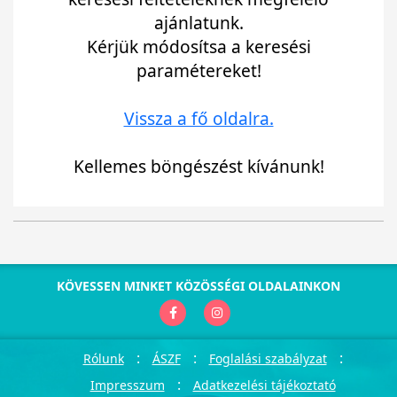
ajánlatunk.
Kérjük módosítsa a keresési
paramétereket!
Vissza a fő oldalra.
Kellemes böngészést kívánunk!
KÖVESSEN MINKET KÖZÖSSÉGI OLDALAINKON
:
:
:
Rólunk
ÁSZF
Foglalási szabályzat
:
Impresszum
Adatkezelési tájékoztató