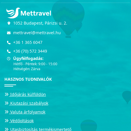
1052 Budapest, Párizsi u. 2.
mettravel@mettravel.hu
+36 1 365 6047
+36 (70) 572 3449
Ügyfélfogadás:
Hétfő - Péntek: 9:00 - 15:00
Hétvégén: Zárva
HASZNOS TUDNIVALÓK
Időjárás külföldön
Kiutazási szabályok
Valuta árfolyamok
Védőoltások
Utasbiztosítás termékismertető