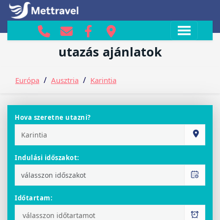
Karintia ajánlatok
utazás ajánlatok
/
/
Európa
Ausztria
Karintia
Hova szeretne utazni?
Indulási időszakot:
Időtartam: