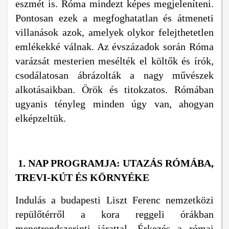
eszmét is. Róma mindezt képes megjeleníteni.
Pontosan ezek a megfoghatatlan és átmeneti
villanások azok, amelyek olykor felejthetetlen
emlékekké válnak. Az évszázadok során Róma
varázsát mesterien mesélték el költők és írók,
csodálatosan ábrázolták a nagy művészek
alkotásaikban. Örök és titokzatos. Rómában
ugyanis tényleg minden úgy van, ahogyan
elképzeltük.
1.
NAP PROGRAMJA: UTAZÁS RÓMÁBA,
TREVI-KÚT ÉS KÖRNYÉKE
Indulás a budapesti Liszt Ferenc nemzetközi
repülőtérről a kora reggeli órákban
menetrendszerinti járattal. Érkezés a római