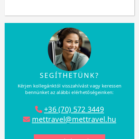
SEGÍTHETÜNK?
Kérjen kollegánktól visszahívást vagy keressen
bennünket az alábbi elérhetőségeinken:
+36 (70) 572 3449
mettravel@mettravel.hu