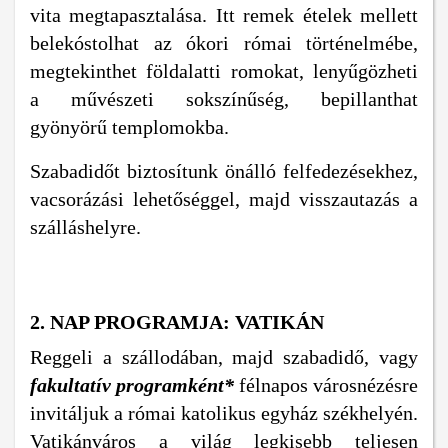
vita megtapasztalása. Itt remek ételek mellett
belekóstolhat az ókori római történelmébe,
megtekinthet földalatti romokat, lenyűgözheti
a művészeti sokszínűség, bepillanthat
gyönyörű templomokba.
Szabadidőt biztosítunk önálló felfedezésekhez,
vacsorázási lehetőséggel, majd visszautazás a
szálláshelyre.
2.
NAP PROGRAMJA: VATIKÁN
Reggeli a szállodában, majd szabadidő, vagy
f
akultatív programként*
félnapos városnézésre
invitáljuk a római katolikus egyház székhelyén.
Vatikánváros a világ legkisebb teljesen