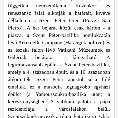
független nemzetállama. Középkori és
reneszánsz falai alkotják a határait, kivéve
délkeleten a Szent Péter téren (Piazza San
Pietro). A hat bejárat közül csak három - a
piazza, a Szent Péter-bazilika homlokzatán
lévő Arco delle Campane (Harangok boltíve) és
az északi falon lévő Vatikáni Múzeumok és
Galériák bejárata - látogatható. A
legimpozánsabb épület a Szent Péter-bazilika,
amely a 4. században épült, és a 16. században
átépítették. Szent Péter apostol sírja fölé
emelték, ez a második legnagyobb egyházi
épület (a Yamoussoukro-bazilika után) a
kereszténységben. A vatikáni palota a pápa
rezidenciája a városfalakon belül.
Szentszéknek nevezik a római katolikus egyház