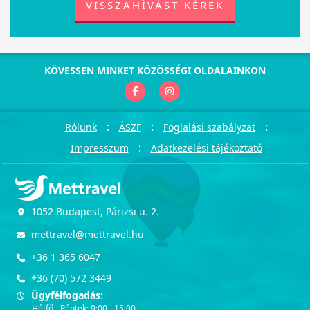
VISSZAHÍVÁST KÉREK
KÖVESSEN MINKET KÖZÖSSÉGI OLDALAINKON
:
:
:
Rólunk
ÁSZF
Foglalási szabályzat
:
Impresszum
Adatkezelési tájékoztató
1052 Budapest, Párizsi u. 2.
mettravel@mettravel.hu
+36 1 365 6047
+36 (70) 572 3449
Ügyfélfogadás:
Hétfő - Péntek: 9:00 - 15:00