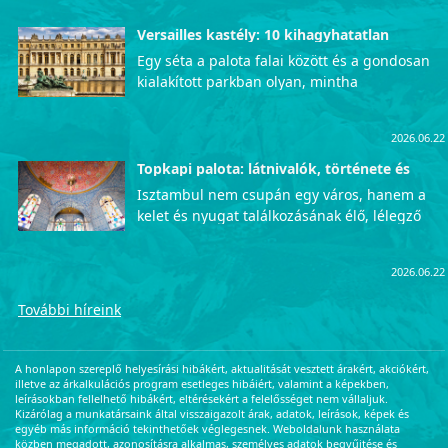
Versailles kastély: 10 kihagyhatatlan
látnivaló
Egy séta a palota falai között és a gondosan
kialakított parkban olyan, mintha
visszautaznánk az időben, közvetlenül a
francia udvar fényűző mindennapjaiba. Azok
2026.06.22
számára, akik szeretnék személyesen is
megtapasztalni ezt az uralkodói pompát, a
Topkapi palota: látnivalók, története és
érdekességek
lenyűgöző Versailles-i kastély garantáltan
Isztambul nem csupán egy város, hanem a
életre szóló, mély kulturális élményekkel
kelet és nyugat találkozásának élő, lélegző
ajándékozza meg a látogatókat. Íme a
szimbóluma, ahol a történelem minden
legfontosabb helyek, amelyeket
utcasarkon megelevenedik. Ha van olyan hely
semmiképpen sem szabad kihagynotok a
2026.06.22
a Boszporusz partján, amely önmagában
programból.
hordozza az Oszmán Birodalom teljes
További híreink
fényűzését, hatalmát és titkait, az kétségkívül
a Topkapi palota. Átlépve a kapun egy
csapásra a múltban találjuk magunkat. Ez a
A honlapon szereplő helyesírási hibákért, aktualitását vesztett árakért, akciókért,
helyszín jóval több egy egyszerű kiállításnál:
illetve az árkalkulációs program esetleges hibáiért, valamint a képekben,
leírásokban fellelhető hibákért, eltérésekért a felelősséget nem vállaljuk.
egy varázslatos időutazás, amely egyenesen
Kizárólag a munkatársaink által visszaigazolt árak, adatok, leírások, képek és
a szultánok fényűző és titokzatos világába
egyéb más információ tekinthetőek véglegesnek. Weboldalunk használata
közben megadott, azonosításra alkalmas, személyes adatok begyűjtése és
repít minket.