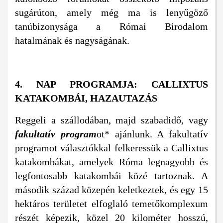
sugárúton, amely még ma is lenyűgöző
tanúbizonysága a Római Birodalom
hatalmának és nagyságának.
4. NAP PROGRAMJA: CALLIXTUS
KATAKOMBÁI, HAZAUTAZÁS
Reggeli a szállodában, majd szabadidő, vagy
fakultatív program
ot* ajánlunk. A fakultatív
programot választókkal felkeressük a Callixtus
katakombákat, amelyek Róma legnagyobb és
legfontosabb katakombái közé tartoznak. A
második század közepén keletkeztek, és egy 15
hektáros területet elfoglaló temetőkomplexum
részét képezik, közel 20 kilométer hosszú,