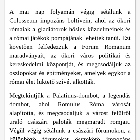
A mai nap folyamán végig sétálunk a
Colosseum impozáns boltívein, ahol az ókori
rómaiak a gladiátorok hősies küzdelmeinek és
a római játékok pompájának lehettek tanúi. Ezt
követően felfedezzük a Forum Romanum
maradványait, az ókori város politikai és
kereskedelmi központját, és megcsodáljuk az
oszlopokat és építményeket, amelyek egykor a
római élet lüktető szívét alkották.
Megtekintjük a Palatinus-dombot, a legendás
dombot, ahol Romulus Róma városát
alapította, és megcsodáljuk a várost felülről
uraló császári paloták megmaradt romjait.
Végül végig sétálunk a császári fórumokon, a
különböző fórumokat összekötő impozáns