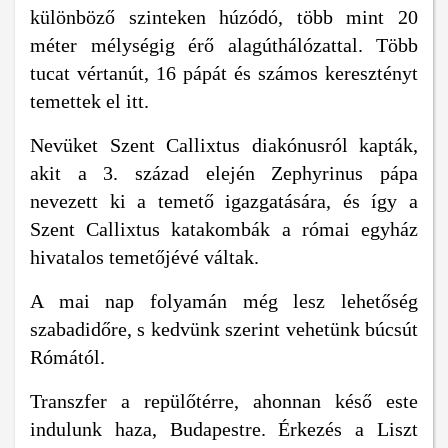
különböző szinteken húzódó, több mint 20
méter mélységig érő alagúthálózattal. Több
tucat vértanút, 16 pápát és számos keresztényt
temettek el itt.
Nevüket Szent Callixtus diakónusról kapták,
akit a 3. század elején Zephyrinus pápa
nevezett ki a temető igazgatására, és így a
Szent Callixtus katakombák a római egyház
hivatalos temetőjévé váltak.
A mai nap folyamán még lesz lehetőség
szabadidőre, s kedvünk szerint vehetünk búcsút
Rómától.
Transzfer a repülőtérre, ahonnan késő este
indulunk haza, Budapestre. Érkezés a Liszt