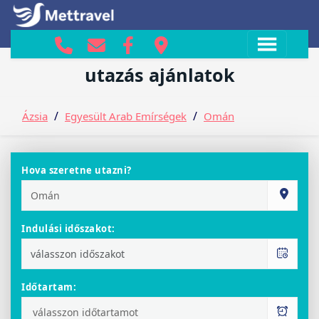
Omán ajánlatok
utazás ajánlatok
/
/
Ázsia
Egyesült Arab Emírségek
Omán
Hova szeretne utazni?
Indulási időszakot:
Időtartam: