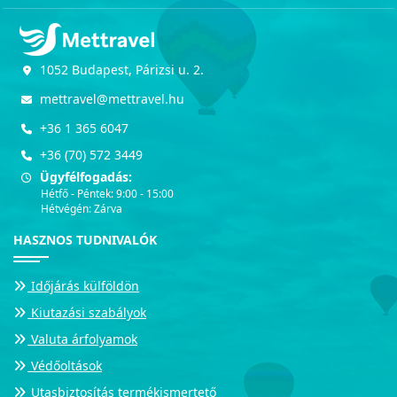
1052 Budapest, Párizsi u. 2.
mettravel@mettravel.hu
+36 1 365 6047
+36 (70) 572 3449
Ügyfélfogadás:
Hétfő - Péntek: 9:00 - 15:00
Hétvégén: Zárva
HASZNOS TUDNIVALÓK
Időjárás külföldön
Kiutazási szabályok
Valuta árfolyamok
Védőoltások
Utasbiztosítás termékismertető