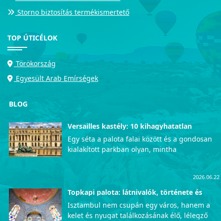
Storno biztosítás termékismertető
TOP ÚTICÉLOK
Törökország
Egyesült Arab Emírségek
BLOG
Versailles kastély: 10 kihagyhatatlan
látnivaló
Egy séta a palota falai között és a gondosan
kialakított parkban olyan, mintha
visszautaznánk az időben, közvetlenül a
francia udvar fényűző mindennapjaiba. Azok
2026.06.22
számára, akik szeretnék személyesen is
megtapasztalni ezt az uralkodói pompát, a
Topkapi palota: látnivalók, története és
érdekességek
lenyűgöző Versailles-i kastély garantáltan
Isztambul nem csupán egy város, hanem a
életre szóló, mély kulturális élményekkel
kelet és nyugat találkozásának élő, lélegző