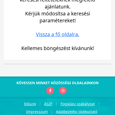
ajánlatunk.
Kérjük módosítsa a keresési
paramétereket!
Vissza a fő oldalra.
Kellemes böngészést kívánunk!
KÖVESSEN MINKET KÖZÖSSÉGI OLDALAINKON
:
:
:
Rólunk
ÁSZF
Foglalási szabályzat
:
Impresszum
Adatkezelési tájékoztató