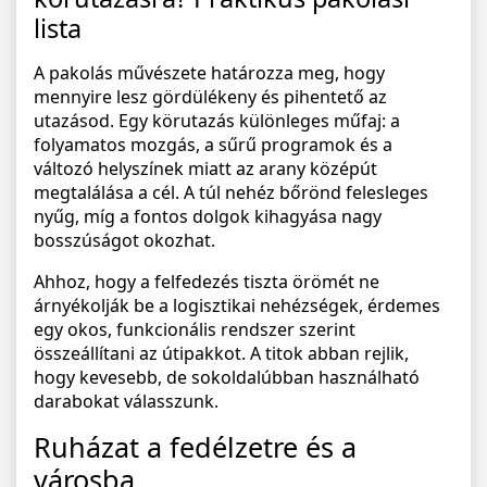
lista
A pakolás művészete határozza meg, hogy
mennyire lesz gördülékeny és pihentető az
utazásod. Egy körutazás különleges műfaj: a
folyamatos mozgás, a sűrű programok és a
változó helyszínek miatt az arany középút
megtalálása a cél. A túl nehéz bőrönd felesleges
nyűg, míg a fontos dolgok kihagyása nagy
bosszúságot okozhat.
Ahhoz, hogy a felfedezés tiszta örömét ne
árnyékolják be a logisztikai nehézségek, érdemes
egy okos, funkcionális rendszer szerint
összeállítani az útipakkot. A titok abban rejlik,
hogy kevesebb, de sokoldalúbban használható
darabokat válasszunk.
Ruházat a fedélzetre és a
városba