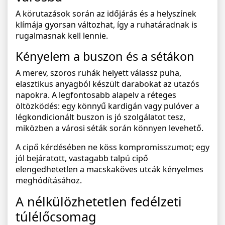
A körutazások során az időjárás és a helyszínek
klímája gyorsan változhat, így a ruhatáradnak is
rugalmasnak kell lennie.
Kényelem a buszon és a sétákon
A merev, szoros ruhák helyett válassz puha,
elasztikus anyagból készült darabokat az utazós
napokra. A legfontosabb alapelv a réteges
öltözködés: egy könnyű kardigán vagy pulóver a
légkondicionált buszon is jó szolgálatot tesz,
miközben a városi séták során könnyen levehető.
A cipő kérdésében ne köss kompromisszumot; egy
jól bejáratott, vastagabb talpú cipő
elengedhetetlen a macskaköves utcák kényelmes
meghódításához.
A nélkülözhetetlen fedélzeti
túlélőcsomag