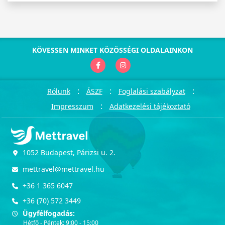
KÖVESSEN MINKET KÖZÖSSÉGI OLDALAINKON
:
:
:
Rólunk
ÁSZF
Foglalási szabályzat
:
Impresszum
Adatkezelési tájékoztató
1052 Budapest, Párizsi u. 2.
mettravel@mettravel.hu
+36 1 365 6047
+36 (70) 572 3449
Ügyfélfogadás:
Hétfő - Péntek: 9:00 - 15:00