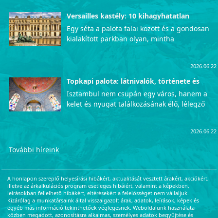
Versailles kastély: 10 kihagyhatatlan
látnivaló
Egy séta a palota falai között és a gondosan
kialakított parkban olyan, mintha
visszautaznánk az időben, közvetlenül a
francia udvar fényűző mindennapjaiba. Azok
2026.06.22
számára, akik szeretnék személyesen is
megtapasztalni ezt az uralkodói pompát, a
Topkapi palota: látnivalók, története és
érdekességek
lenyűgöző Versailles-i kastély garantáltan
Isztambul nem csupán egy város, hanem a
életre szóló, mély kulturális élményekkel
kelet és nyugat találkozásának élő, lélegző
ajándékozza meg a látogatókat. Íme a
szimbóluma, ahol a történelem minden
legfontosabb helyek, amelyeket
utcasarkon megelevenedik. Ha van olyan hely
semmiképpen sem szabad kihagynotok a
2026.06.22
a Boszporusz partján, amely önmagában
programból.
hordozza az Oszmán Birodalom teljes
További híreink
fényűzését, hatalmát és titkait, az kétségkívül
a Topkapi palota. Átlépve a kapun egy
csapásra a múltban találjuk magunkat. Ez a
A honlapon szereplő helyesírási hibákért, aktualitását vesztett árakért, akciókért,
helyszín jóval több egy egyszerű kiállításnál:
illetve az árkalkulációs program esetleges hibáiért, valamint a képekben,
leírásokban fellelhető hibákért, eltérésekért a felelősséget nem vállaljuk.
egy varázslatos időutazás, amely egyenesen
Kizárólag a munkatársaink által visszaigazolt árak, adatok, leírások, képek és
a szultánok fényűző és titokzatos világába
egyéb más információ tekinthetőek véglegesnek. Weboldalunk használata
közben megadott, azonosításra alkalmas, személyes adatok begyűjtése és
repít minket.