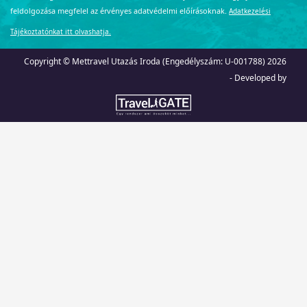
feldolgozása megfelel az érvényes adatvédelmi előírásoknak.
Adatkezelési
Tájékoztatónkat itt olvashatja.
Copyright © Mettravel Utazás Iroda (Engedélyszám: U-001788) 2026
- Developed by