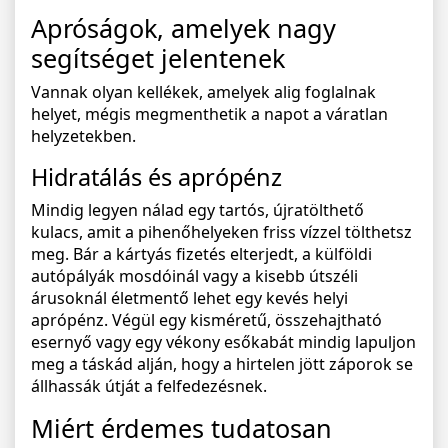
Apróságok, amelyek nagy
segítséget jelentenek
Vannak olyan kellékek, amelyek alig foglalnak
helyet, mégis megmenthetik a napot a váratlan
helyzetekben.
Hidratálás és aprópénz
Mindig legyen nálad egy tartós, újratölthető
kulacs, amit a pihenőhelyeken friss vízzel tölthetsz
meg. Bár a kártyás fizetés elterjedt, a külföldi
autópályák mosdóinál vagy a kisebb útszéli
árusoknál életmentő lehet egy kevés helyi
aprópénz. Végül egy kisméretű, összehajtható
esernyő vagy egy vékony esőkabát mindig lapuljon
meg a táskád alján, hogy a hirtelen jött záporok se
állhassák útját a felfedezésnek.
Miért érdemes tudatosan