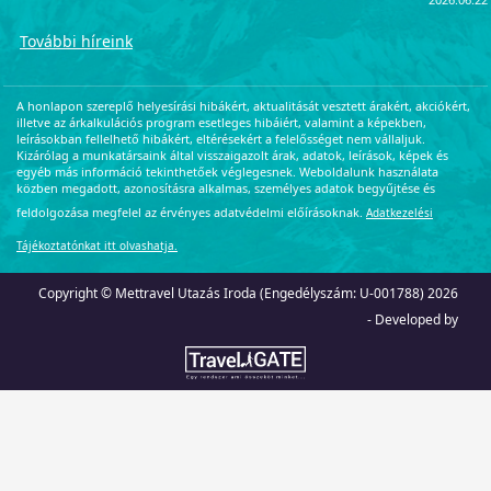
a Boszporusz partján, amely önmagában
programból.
hordozza az Oszmán Birodalom teljes
További híreink
fényűzését, hatalmát és titkait, az kétségkívül
a Topkapi palota. Átlépve a kapun egy
csapásra a múltban találjuk magunkat. Ez a
A honlapon szereplő helyesírási hibákért, aktualitását vesztett árakért, akciókért,
helyszín jóval több egy egyszerű kiállításnál:
illetve az árkalkulációs program esetleges hibáiért, valamint a képekben,
leírásokban fellelhető hibákért, eltérésekért a felelősséget nem vállaljuk.
egy varázslatos időutazás, amely egyenesen
Kizárólag a munkatársaink által visszaigazolt árak, adatok, leírások, képek és
a szultánok fényűző és titokzatos világába
egyéb más információ tekinthetőek véglegesnek. Weboldalunk használata
közben megadott, azonosításra alkalmas, személyes adatok begyűjtése és
repít minket.
feldolgozása megfelel az érvényes adatvédelmi előírásoknak.
Adatkezelési
Tájékoztatónkat itt olvashatja.
Copyright © Mettravel Utazás Iroda (Engedélyszám: U-001788) 2026
- Developed by