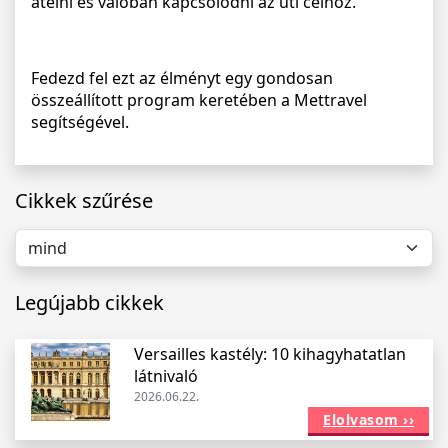
átélni és valóban kapcsolódni az úti célhoz.
Fedezd fel ezt az élményt egy gondosan
összeállított program keretében a Mettravel
segítségével.
Cikkek szűrése
Legújabb cikkek
Versailles kastély: 10 kihagyhatatlan
látnivaló
2026.06.22.
Elolvasom ››