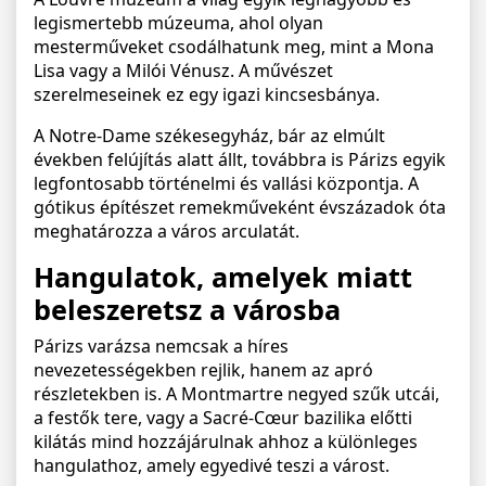
legismertebb múzeuma, ahol olyan
mesterműveket csodálhatunk meg, mint a Mona
Lisa vagy a Milói Vénusz. A művészet
szerelmeseinek ez egy igazi kincsesbánya.
A Notre-Dame székesegyház, bár az elmúlt
években felújítás alatt állt, továbbra is Párizs egyik
legfontosabb történelmi és vallási központja. A
gótikus építészet remekműveként évszázadok óta
meghatározza a város arculatát.
Hangulatok, amelyek miatt
beleszeretsz a városba
Párizs varázsa nemcsak a híres
nevezetességekben rejlik, hanem az apró
részletekben is. A Montmartre negyed szűk utcái,
a festők tere, vagy a Sacré-Cœur bazilika előtti
kilátás mind hozzájárulnak ahhoz a különleges
hangulathoz, amely egyedivé teszi a várost.