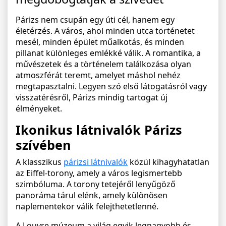
Párizs nem csupán egy úti cél, hanem egy
életérzés. A város, ahol minden utca történetet
mesél, minden épület műalkotás, és minden
pillanat különleges emlékké válik. A romantika, a
művészetek és a történelem találkozása olyan
atmoszférát teremt, amelyet máshol nehéz
megtapasztalni. Legyen szó első látogatásról vagy
visszatérésről, Párizs mindig tartogat új
élményeket.
Ikonikus látnivalók Párizs
szívében
A klasszikus
párizsi látnivalók
közül kihagyhatatlan
az Eiffel-torony, amely a város legismertebb
szimbóluma. A torony tetejéről lenyűgöző
panoráma tárul elénk, amely különösen
naplementekor válik felejthetetlenné.
A Louvre múzeum a világ egyik legnagyobb és