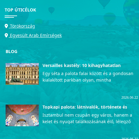
TOP ÚTICÉLOK
Törökország
Egyesült Arab Emírségek
BLOG
Versailles kastély: 10 kihagyhatatlan
látnivaló
Egy séta a palota falai között és a gondosan
kialakított parkban olyan, mintha
visszautaznánk az időben, közvetlenül a
francia udvar fényűző mindennapjaiba. Azok
2026.06.22
számára, akik szeretnék személyesen is
megtapasztalni ezt az uralkodói pompát, a
Topkapi palota: látnivalók, története és
érdekességek
lenyűgöző Versailles-i kastély garantáltan
Isztambul nem csupán egy város, hanem a
életre szóló, mély kulturális élményekkel
kelet és nyugat találkozásának élő, lélegző
ajándékozza meg a látogatókat. Íme a
szimbóluma, ahol a történelem minden
legfontosabb helyek, amelyeket
utcasarkon megelevenedik. Ha van olyan hely
semmiképpen sem szabad kihagynotok a
2026.06.22