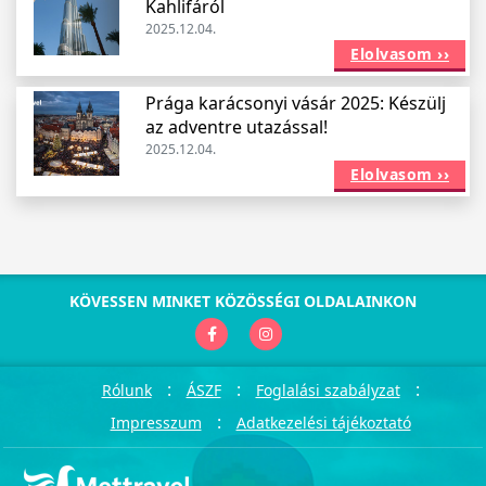
Kahlifáról
2025.12.04.
Elolvasom ››
Prága karácsonyi vásár 2025: Készülj
az adventre utazással!
2025.12.04.
Elolvasom ››
KÖVESSEN MINKET KÖZÖSSÉGI OLDALAINKON
:
:
:
Rólunk
ÁSZF
Foglalási szabályzat
:
Impresszum
Adatkezelési tájékoztató