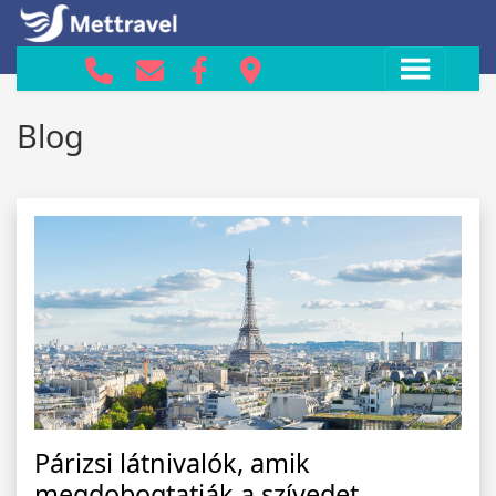
Blog
Párizsi látnivalók, amik
megdobogtatják a szívedet