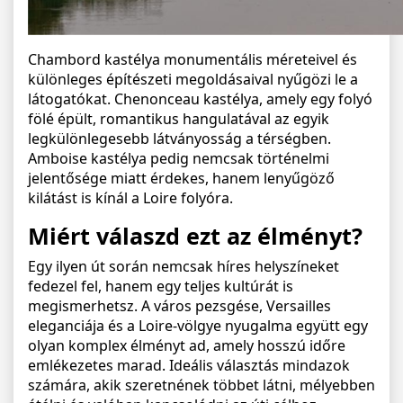
Chambord kastélya monumentális méreteivel és
különleges építészeti megoldásaival nyűgözi le a
látogatókat. Chenonceau kastélya, amely egy folyó
fölé épült, romantikus hangulatával az egyik
legkülönlegesebb látványosság a térségben.
Amboise kastélya pedig nemcsak történelmi
jelentősége miatt érdekes, hanem lenyűgöző
kilátást is kínál a Loire folyóra.
Miért válaszd ezt az élményt?
Egy ilyen út során nemcsak híres helyszíneket
fedezel fel, hanem egy teljes kultúrát is
megismerhetsz. A város pezsgése, Versailles
eleganciája és a Loire-völgye nyugalma együtt egy
olyan komplex élményt ad, amely hosszú időre
emlékezetes marad. Ideális választás mindazok
számára, akik szeretnének többet látni, mélyebben