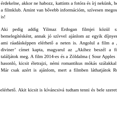
érdekelne, akkor ne habozz, kattints a fotóra és írj nekünk, 
a filmklub. Amint van bővebb információm, szívesen mego
is!
Aki pedig addig Yilmaz Erdogan filmjei közül sz
bemelegítésként, annak jó szívvel ajánlom az egyik díjnyert
ami ráadásképpen elérhető a neten is. Angolul a film a
diviner’ címet kapta, magyarul az „Akihez beszél a f
találjátok meg. A film 2014-es és a Zöldalma ( Sour Apples 
hasonló, kicsit életrajzi, némi romantikus mókás szálakkal 
Már csak azért is ajánlom, mert a filmben láthatjátok 
l elérhető. Akit kicsit is kíváncsivá tudtam tenni és bele szere