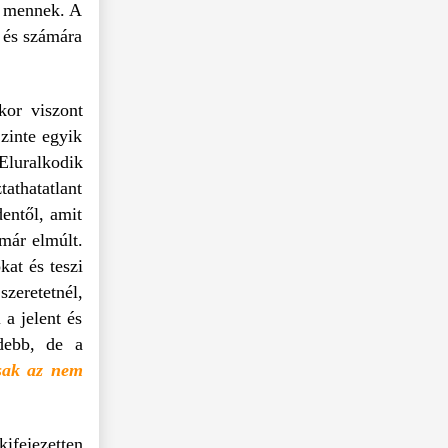
nt mennek. A
t és számára
kor viszont
Szinte egyik
 Eluralkodik
tathatatlant
dentől, amit
 már elmúlt.
kat és teszi
szeretetnél,
a jelent és
debb, de a
sak az nem
ifejezetten