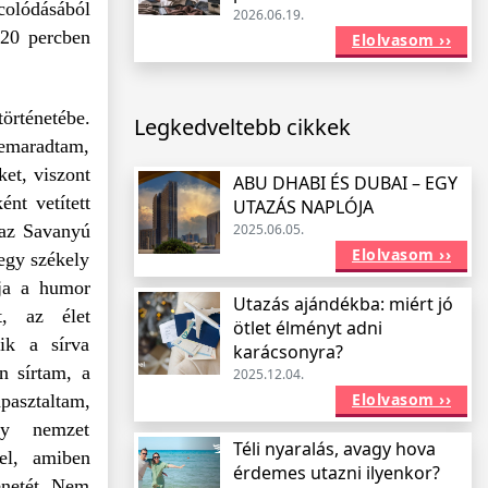
colódásából
2026.06.19.
120 percben
Elolvasom ››
történetébe.
Legkedveltebb cikkek
 lemaradtam,
ket, viszont
ABU DHABI ÉS DUBAI – EGY
nt vetített
UTAZÁS NAPLÓJA
zaz Savanyú
2025.06.05.
Elolvasom ››
egy székely
tja a humor
Utazás ajándékba: miért jó
t, az élet
ötlet élményt adni
mik a sírva
karácsonyra?
n sírtam, a
2025.12.04.
Elolvasom ››
asztaltam,
gy nemzet
Téli nyaralás, avagy hova
tel, amiben
érdemes utazni ilyenkor?
énetét. Nem