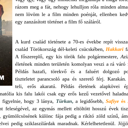
rázom meg a fát, nehogy lehulljon róla minden alma
nem lövöm le a film minden poénját, ellenben ked
egy zanzásított történet a film fő száláról.
A kurd család története a 70-es évekbe repít vissz
család Törökország dél-keleti csücskében,
Hakkari
f
A főszereplő, egy kis török falu polgármestere,
Azi
életének minden területén komolyan veszi a rá váró f
Példás hazafi, törekvő és a faluért dolgozó pol
tiszteletet parancsoló apa és szerető férj. Karakán
teli, erős akaratú. Példás életének alapkövei 
atólia kis falu lakói csak egy erős kezű vezetővel haladn
 figyelnie, hogy 3 lánya,
Türkan
,
a legidősebb,
Safiye
és
t feleségével, az egymás mellett eltöltött hosszú évek tiszt
, gyümölcsösének különc fája pedig a rikító zöld színű, á
vei pedig sziklaszilárdak maradnak. Kérlelhetetlenül. Jöjj