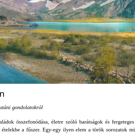
an
m utáni gondolatokról
ládok összefonódása, életre szóló barátságok és fergeteges
 ételekbe a fűszer. Egy-egy ilyen elem a török sorozatok m