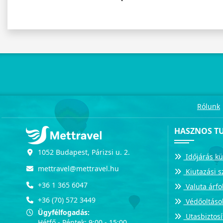
Rólunk
HASZNOS T
1052 Budapest, Párizsi u. 2.
Időjárás kü
mettravel@mettravel.hu
Kiutazási s
+36 1 365 6047
Valuta árf
+36 (70) 572 3449
Védőoltáso
Ügyfélfogadás:
Utasbiztosí
Hétfő - Péntek: 9:00 - 15:00