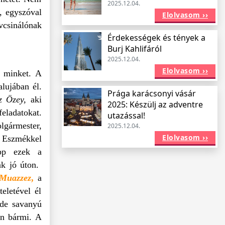
2025.12.04.
, egyszóval
Elolvasom ››
vcsinálónak
Érdekességek és tények a
Burj Kahlifáról
2025.12.04.
Elolvasom ››
a minket. A
alujában él.
Prága karácsonyi vásár
z Özey,
aki
2025: Készülj az adventre
eladatokat.
utazással!
gármester,
2025.12.04.
Elolvasom ››
. Eszmékkel
épp ezek a
ak jó úton.
Muazzez
,
a
eletével él
mde savanyú
ön bármi. A