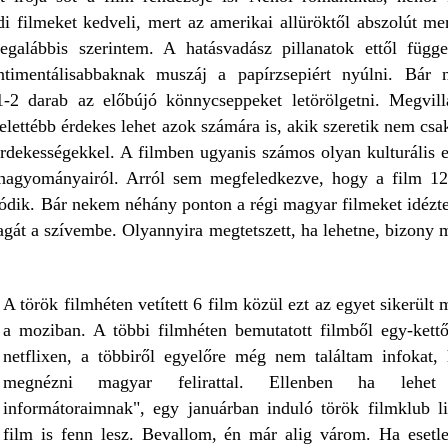
filmeket kedveli, mert az amerikai allüröktől abszolút men
alábbis szerintem. A hatásvadász pillanatok ettől függ
ntimentálisabbaknak muszáj a papírzsepiért nyúlni. Bár
1-2 darab az előbújó könnycseppeket letörölgetni. Megvill
elettébb érdekes lehet azok számára is, akik szeretik nem csa
rdekességekkel. A filmben ugyanis számos olyan kulturális e
hagyományairól. Arról sem megfeledkezve, hogy a film 1
ódik. Bár nekem néhány ponton a régi magyar filmeket idézte 
agát a szívembe. Olyannyira megtetszett, ha lehetne, bizony 
A török filmhéten vetített 6 film közül ezt az egyet sikerül
a moziban. A többi filmhéten bemutatott filmből egy-kettő
netflixen, a többiről egyelőre még nem találtam infokat, 
megnézni magyar felirattal. Ellenben ha lehe
informátoraimnak", egy januárban induló török filmklub li
film is fenn lesz. Bevallom, én már alig várom. Ha esetl