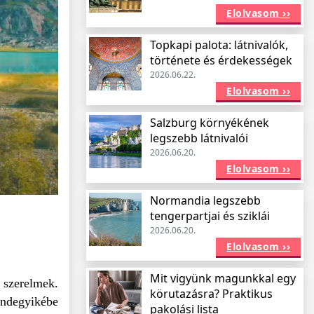
Elolvasom ››
Topkapi palota: látnivalók,
története és érdekességek
2026.06.22.
Elolvasom ››
Salzburg környékének
legszebb látnivalói
2026.06.20.
Elolvasom ››
Normandia legszebb
tengerpartjai és sziklái
2026.06.20.
Elolvasom ››
Mit vigyünk magunkkal egy
 szerelmek.
körutazásra? Praktikus
indegyikébe
pakolási lista