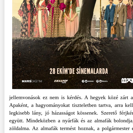
jellemvonások ez nem is kérdés. A hegyek közé zárt an
Apaként, a hagyományokat tiszteletben tartva, arra kell
legkisebb lány, jó házasságot kössenek. Szerető férjkén
együtt. Mindeközben a nyárfák és az almafák bolondja
zöldalma. Az almafák termést hoznak, a polgármester el