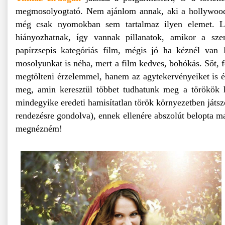
megmosolyogtató. Nem ajánlom annak, aki a hollywoodi 
még csak nyomokban sem tartalmaz ilyen elemet. Leg
hiányozhatnak, így vannak pillanatok, amikor a sze
papírzsepis kategóriás film, mégis jó ha kéznél van 
mosolyunkat is néha, mert a film kedves, bohókás. Sőt, f
megtölteni érzelemmel, hanem az agytekervényeiket is é
meg, amin keresztül többet tudhatunk meg a törökök 
mindegyike eredeti hamisítatlan török környezetben játsz
rendezésre gondolva), ennek ellenére abszolút belopta m
megnézném!