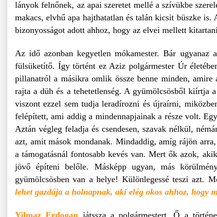
lányok felnőnek, az apai szeretet mellé a szívükbe szere
makacs, elvhű apa hajthatatlan és talán kicsit büszke is.
bizonyosságot adott ahhoz, hogy az elvei mellett kitart
Az idő azonban kegyetlen mókamester. Bár ugyanaz az
fülsüketítő. Így történt ez Aziz polgármester Úr életébe
pillanatról a másikra omlik össze benne minden, amire a
rajta a düh és a tehetetlenség. A gyümölcsösből kiírtja 
viszont ezzel sem tudja leradírozni és újraírni, miközbe
felépített, ami addig a mindennapjainak a része volt. Eg
Aztán végleg feladja és csendesen, szavak nélkül, némán 
azt, amit mások mondanak. Mindaddig, amíg rájön arra, ho
a támogatásnál fontosabb kevés van. Mert ők azok, akikb
jövő építeni belőle. Másképp ugyan, más körülmény
gyümölcsösben van a helye! Különlegessé teszi azt. Me
lehet gazdája a holnapnak, aki elég okos ahhoz, hog
Yilmaz Erdogan
játssza a polgármestert, Ő a történe