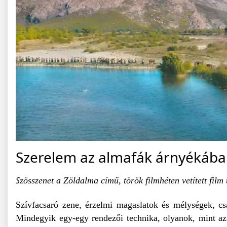
Szerelem az almafák árnyékáb
S
zösszenet a Zöldalma című, török filmhéten vetített fil
Szívfacsaró zene, érzelmi magaslatok és mélységek, csa
Mindegyik egy-egy rendezői technika, olyanok, mint az