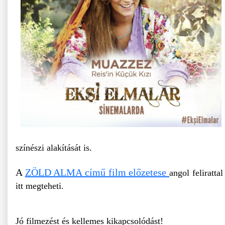
színészi alakítását is.
A
ZÖLD ALMA című film előzetese
angol feliratta
itt megteheti.
Jó filmezést és kellemes kikapcsolódást!