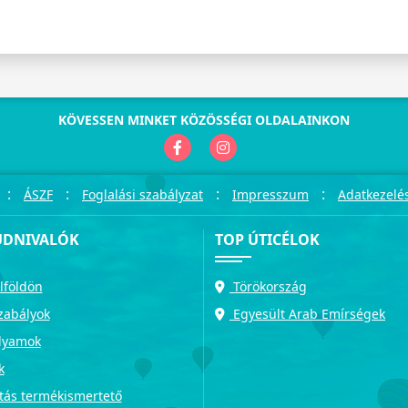
KÖVESSEN MINKET KÖZÖSSÉGI OLDALAINKON
:
:
:
:
ÁSZF
Foglalási szabályzat
Impresszum
Adatkezelés
UDNIVALÓK
TOP ÚTICÉLOK
lföldön
Törökország
zabályok
Egyesült Arab Emírségek
olyamok
k
tás termékismertető