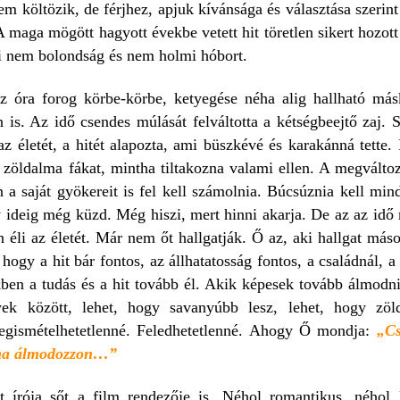
lem költözik, de férjhez, apjuk kívánsága és választása szeri
 A maga mögött hagyott évekbe vetett hit töretlen sikert hozot
ani nem bolondság és nem holmi hóbort.
 óra forog körbe-körbe, ketyegése néha alig hallható más
n is. Az idő csendes múlását felváltotta a kétségbeejtő zaj. 
z életét, a hitét alapozta, ami büszkévé és karakánná tette.
a zöldalma fákat, mintha tiltakozna valami ellen. A megváltoz
n a saját gyökereit is fel kell számolnia. Búcsúznia kell min
y ideig még küzd. Még hiszi, mert hinni akarja. De az az idő
éli az életét. Már nem őt hallgatják. Ő az, aki hallgat máso
gy a hit bár fontos, az állhatatosság fontos, a családnál, a 
en a tudás és a hit tovább él. Akik képesek tovább álmodni 
ek között, lehet, hogy savanyúbb lesz, lehet, hogy zöl
gismételhetetlenné. Feledhetetlenné.
Ahogy Ő mondja:
„C
y ma álmodozzon…”
t írója sőt a film rendezője is. Néhol romantikus, néhol k