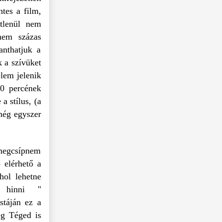
tes a film,
etlenül nem
 nem százas
anthatjuk a
k a szívüket
lem jelenik
20 percének
a stílus, (a
még egyszer
t megcsípnem
 elérhető a
hol lehetne
t hinni "
stáján ez a
eg Téged is