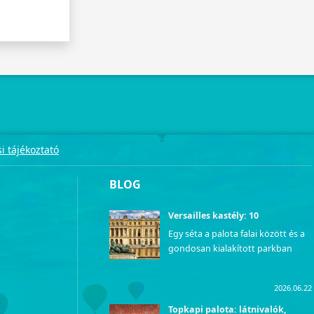
i tájékoztató
BLOG
Versailles kastély: 10
kihagyhatatlan látnivaló
Egy séta a palota falai között és a
gondosan kialakított parkban
olyan, mintha visszautaznánk az
időben, közvetlenül a francia
2026.06.22
udvar fényűző mindennapjaiba.
Azok számára, akik szeretnék
Topkapi palota: látnivalók,