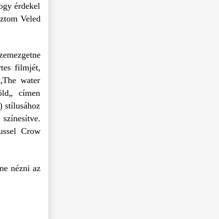
hogy érdekel
sztom Veled
emezgetne
es filmjét,
 „The water
öld„ címen
) stílusához
színesítve.
Russel Crow
tne nézni az