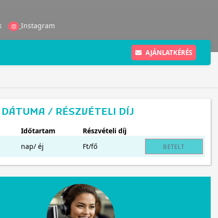
k
Instagram
AJÁNLATKÉRÉS
DÁTUMA / RÉSZVÉTELI DÍJ
Időtartam
Részvételi díj
nap/ éj
Ft/fő
BETELT