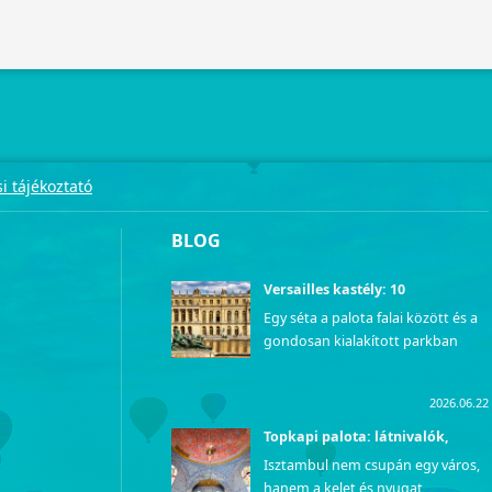
i tájékoztató
BLOG
Versailles kastély: 10
kihagyhatatlan látnivaló
Egy séta a palota falai között és a
gondosan kialakított parkban
olyan, mintha visszautaznánk az
időben, közvetlenül a francia
2026.06.22
udvar fényűző mindennapjaiba.
Azok számára, akik szeretnék
Topkapi palota: látnivalók,
története és érdekességek
személyesen is megtapasztalni ezt
Isztambul nem csupán egy város,
az uralkodói pompát, a lenyűgöző
hanem a kelet és nyugat