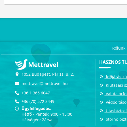
Rólunk
HASZNOS T
1052 Budapest, Párizsi u. 2.
Időjárás kü
mettravel@mettravel.hu
Kiutazási s
+36 1 365 6047
Valuta árf
+36 (70) 572 3449
Védőoltáso
Ügyfélfogadás:
Utasbiztosí
Hétfő - Péntek: 9:00 - 15:00
Storno bizt
Hétvégén: Zárva