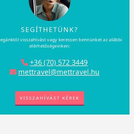
SEGÍTHETÜNK?
legánktól visszahívást vagy keressen bennünket az alábbi
elérhetőségeinken:
+36 (70) 572 3449
mettravel@mettravel.hu
VISSZAHÍVÁST KÉREK