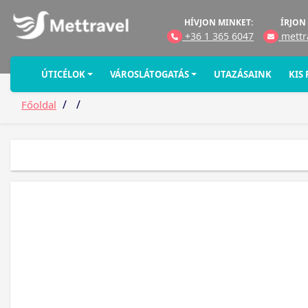
HÍVJON MINKET:
ÍRJON
+36 1 365 6047
mettr
ÚTICÉLOK
VÁROSLÁTOGATÁS
UTAZÁSAINK
KIS
/
/
Főoldal