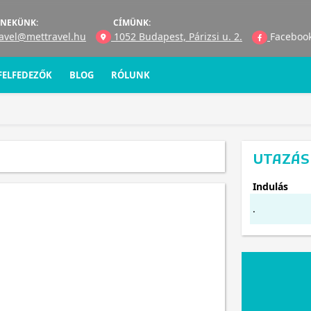
 NEKÜNK:
CÍMÜNK:
avel@mettravel.hu
1052 Budapest, Párizsi u. 2.
Faceboo
 FELFEDEZŐK
BLOG
RÓLUNK
UTAZÁS 
Indulás
.