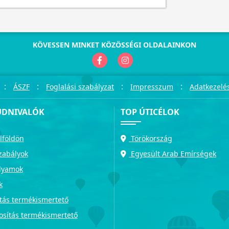
KÖVESSEN MINKET KÖZÖSSÉGI OLDALAINKON
:
:
:
:
ÁSZF
Foglalási szabályzat
Impresszum
Adatkezelés
UDNIVALÓK
TOP ÚTICÉLOK
lföldön
Törökország
zabályok
Egyesült Arab Emírségek
olyamok
k
tás termékismertető
osítás termékismertető