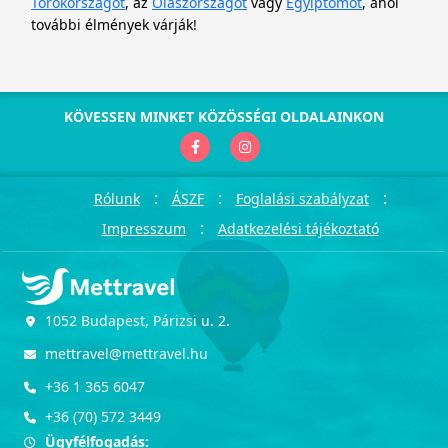
Törökországot
, az
Olaszországot
vagy
Egyiptomot
, ahol
további élmények várják!
KÖVESSEN MINKET KÖZÖSSÉGI OLDALAINKON
:
:
:
Rólunk
ÁSZF
Foglalási szabályzat
:
Impresszum
Adatkezelési tájékoztató
1052 Budapest, Párizsi u. 2.
mettravel@mettravel.hu
+36 1 365 6047
+36 (70) 572 3449
Ügyfélfogadás: