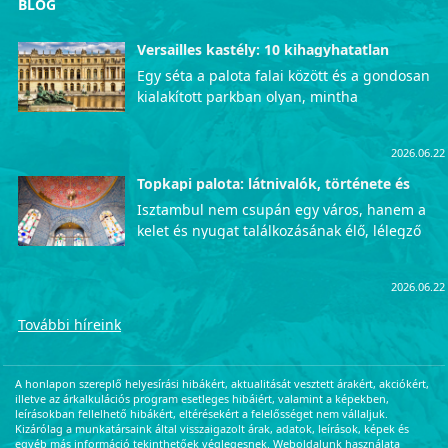
BLOG
Versailles kastély: 10 kihagyhatatlan
látnivaló
Egy séta a palota falai között és a gondosan
kialakított parkban olyan, mintha
visszautaznánk az időben, közvetlenül a
francia udvar fényűző mindennapjaiba. Azok
2026.06.22
számára, akik szeretnék személyesen is
megtapasztalni ezt az uralkodói pompát, a
Topkapi palota: látnivalók, története és
érdekességek
lenyűgöző Versailles-i kastély garantáltan
Isztambul nem csupán egy város, hanem a
életre szóló, mély kulturális élményekkel
kelet és nyugat találkozásának élő, lélegző
ajándékozza meg a látogatókat. Íme a
szimbóluma, ahol a történelem minden
legfontosabb helyek, amelyeket
utcasarkon megelevenedik. Ha van olyan hely
semmiképpen sem szabad kihagynotok a
2026.06.22
a Boszporusz partján, amely önmagában
programból.
hordozza az Oszmán Birodalom teljes
További híreink
fényűzését, hatalmát és titkait, az kétségkívül
a Topkapi palota. Átlépve a kapun egy
csapásra a múltban találjuk magunkat. Ez a
A honlapon szereplő helyesírási hibákért, aktualitását vesztett árakért, akciókért,
helyszín jóval több egy egyszerű kiállításnál:
illetve az árkalkulációs program esetleges hibáiért, valamint a képekben,
leírásokban fellelhető hibákért, eltérésekért a felelősséget nem vállaljuk.
egy varázslatos időutazás, amely egyenesen
Kizárólag a munkatársaink által visszaigazolt árak, adatok, leírások, képek és
a szultánok fényűző és titokzatos világába
egyéb más információ tekinthetőek véglegesnek. Weboldalunk használata