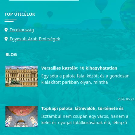
TOP ÚTICÉLOK
Törökország
Egyesült Arab Emírségek
BLOG
Versailles kastély: 10 kihagyhatatlan
látnivaló
Egy séta a palota falai között és a gondosan
kialakított parkban olyan, mintha
visszautaznánk az időben, közvetlenül a
francia udvar fényűző mindennapjaiba. Azok
2026.06.22
számára, akik szeretnék személyesen is
megtapasztalni ezt az uralkodói pompát, a
Topkapi palota: látnivalók, története és
érdekességek
lenyűgöző Versailles-i kastély garantáltan
Isztambul nem csupán egy város, hanem a
életre szóló, mély kulturális élményekkel
kelet és nyugat találkozásának élő, lélegző
ajándékozza meg a látogatókat. Íme a
szimbóluma, ahol a történelem minden
legfontosabb helyek, amelyeket