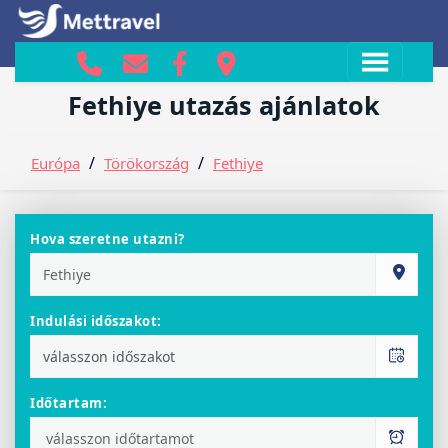
Fethiye ajánlatok
Fethiye utazás ajánlatok
/
/
Európa
Törökország
Fethiye
Hova szeretne utazni?
Indulási időszakot:
Időtartam: