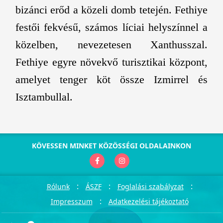
bizánci erőd a közeli domb tetején. Fethiye
festői fekvésű, számos líciai helyszínnel a
közelben, nevezetesen Xanthusszal.
Fethiye egyre növekvő turisztikai központ,
amelyet tenger köt össze Izmirrel és
Isztambullal.
KÖVESSEN MINKET KÖZÖSSÉGI OLDALAINKON
:
:
:
Rólunk
ÁSZF
Foglalási szabályzat
:
Impresszum
Adatkezelési tájékoztató