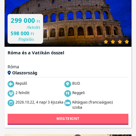
299 000
Ft
/felnőtt
598 000
Ft
/foglalás
Róma és a Vatikán ősszel
Róma
Olaszország
Repülő
BUD
2 felnőtt
Reggeli
2026.10.22, 4 nap/ 3 éjszaka
Kétágyas (franciaágyas)
szoba
MEGTEKINT