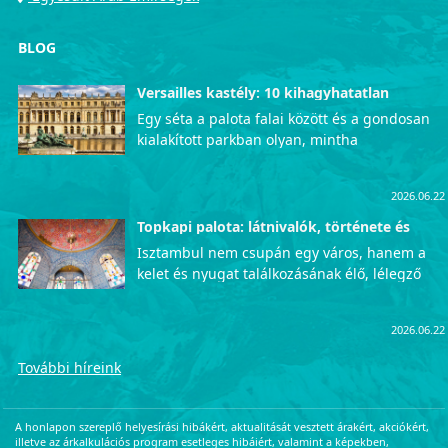
BLOG
Versailles kastély: 10 kihagyhatatlan
látnivaló
Egy séta a palota falai között és a gondosan
kialakított parkban olyan, mintha
visszautaznánk az időben, közvetlenül a
francia udvar fényűző mindennapjaiba. Azok
2026.06.22
számára, akik szeretnék személyesen is
megtapasztalni ezt az uralkodói pompát, a
Topkapi palota: látnivalók, története és
érdekességek
lenyűgöző Versailles-i kastély garantáltan
Isztambul nem csupán egy város, hanem a
életre szóló, mély kulturális élményekkel
kelet és nyugat találkozásának élő, lélegző
ajándékozza meg a látogatókat. Íme a
szimbóluma, ahol a történelem minden
legfontosabb helyek, amelyeket
utcasarkon megelevenedik. Ha van olyan hely
semmiképpen sem szabad kihagynotok a
2026.06.22
a Boszporusz partján, amely önmagában
programból.
hordozza az Oszmán Birodalom teljes
További híreink
fényűzését, hatalmát és titkait, az kétségkívül
a Topkapi palota. Átlépve a kapun egy
csapásra a múltban találjuk magunkat. Ez a
A honlapon szereplő helyesírási hibákért, aktualitását vesztett árakért, akciókért,
helyszín jóval több egy egyszerű kiállításnál:
illetve az árkalkulációs program esetleges hibáiért, valamint a képekben,