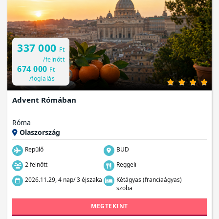
337 000
Ft
/felnőtt
674 000
Ft
/foglalás
Advent Rómában
Róma
Olaszország
Repülő
BUD
2 felnőtt
Reggeli
2026.11.29, 4 nap/ 3 éjszaka
Kétágyas (franciaágyas)
szoba
MEGTEKINT