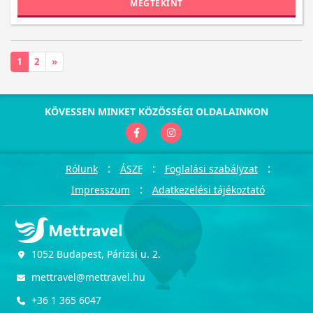
MEGTEKINT
1
2
»
KÖVESSEN MINKET KÖZÖSSÉGI OLDALAINKON
:
:
:
Rólunk
ÁSZF
Foglalási szabályzat
:
Impresszum
Adatkezelési tájékoztató
1052 Budapest, Párizsi u. 2.
mettravel@mettravel.hu
+36 1 365 6047