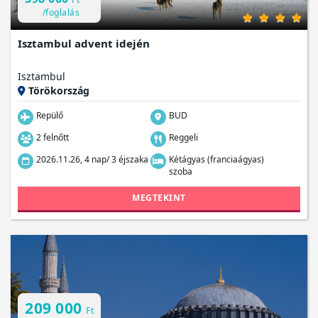
/foglalás
Isztambul advent idején
Isztambul
Törökország
Repülő
BUD
2 felnőtt
Reggeli
2026.11.26, 4 nap/ 3 éjszaka
Kétágyas (franciaágyas)
szoba
MEGTEKINT
209 000
Ft