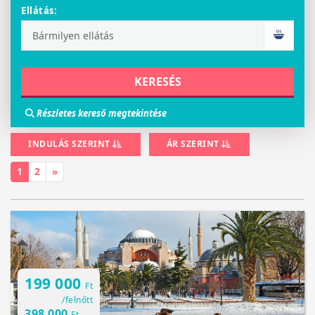
Ellátás:
Részletes kereső megtekintése
INDULÁS SZERINT
ÁR SZERINT
1
2
»
199 000
Ft
/felnőtt
398 000
Ft