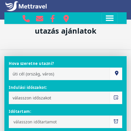
ajánlatok
utazás ajánlatok
Hova szeretne utazni?
Indulási időszakot:
Időtartam: