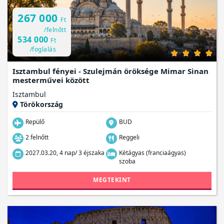
267 000
Ft
/felnőtt
534 000
Ft
/foglalás
Isztambul fényei - Szulejmán öröksége Mimar Sinan
mesterművei között
Isztambul
Törökország
Repülő
BUD
2 felnőtt
Reggeli
2027.03.20, 4 nap/ 3 éjszaka
Kétágyas (franciaágyas)
szoba
MEGTEKINT