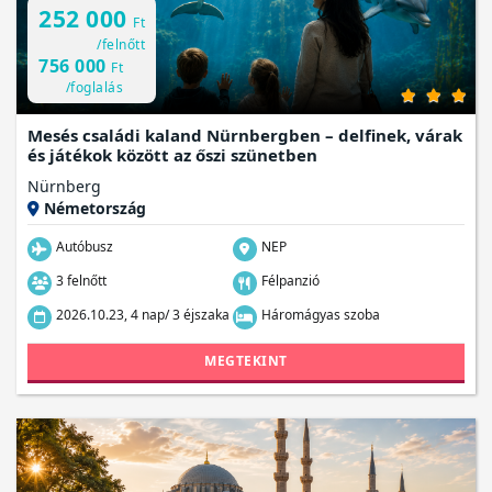
252 000
Ft
/felnőtt
756 000
Ft
/foglalás
Mesés családi kaland Nürnbergben – delfinek, várak
és játékok között az őszi szünetben
Nürnberg
Németország
Autóbusz
NEP
3 felnőtt
Félpanzió
2026.10.23, 4 nap/ 3 éjszaka
Háromágyas szoba
MEGTEKINT