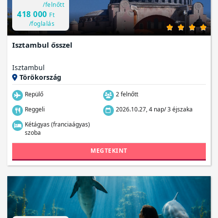
/felnőtt
418 000
Ft
/foglalás
Isztambul ősszel
Isztambul
Törökország
Repülő
2 felnőtt
Reggeli
2026.10.27, 4 nap/ 3 éjszaka
Kétágyas (franciaágyas)
szoba
MEGTEKINT