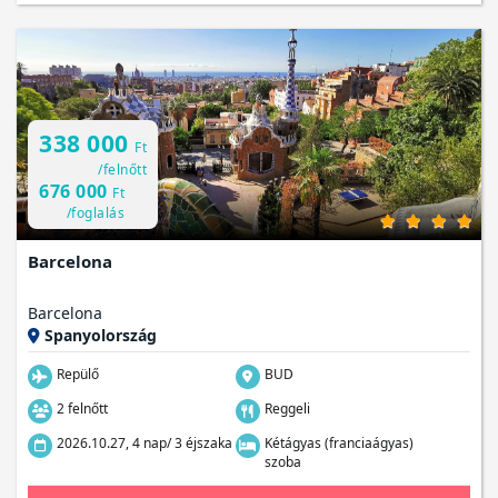
338 000
Ft
/felnőtt
676 000
Ft
/foglalás
Barcelona
Barcelona
Spanyolország
Repülő
BUD
2 felnőtt
Reggeli
2026.10.27, 4 nap/ 3 éjszaka
Kétágyas (franciaágyas)
szoba